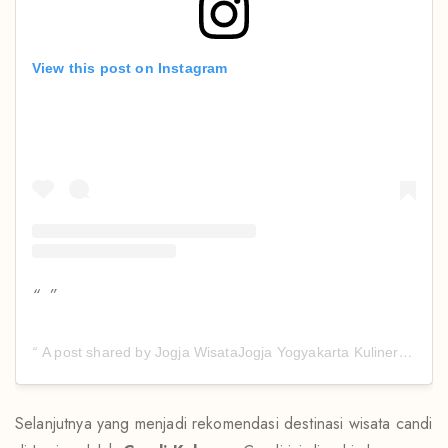
View this post on Instagram
A post shared by Jogja WisataJogja Yogyakarta KulinerJogja (@jogjascenery)
Selanjutnya yang menjadi rekomendasi destinasi wisata candi