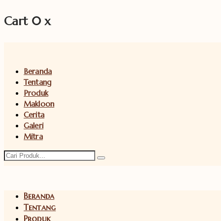
Cart
0
x
Beranda
Tentang
Produk
Makloon
Cerita
Galeri
Mitra
Beranda
Tentang
Produk