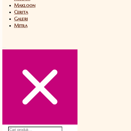
Makloon
Cerita
Galeri
Mitra