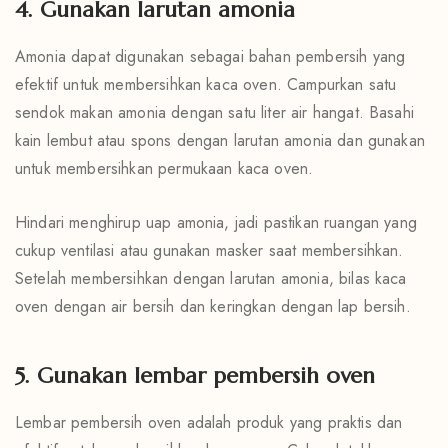
4. Gunakan larutan amonia
Amonia dapat digunakan sebagai bahan pembersih yang
efektif untuk membersihkan kaca oven. Campurkan satu
sendok makan amonia dengan satu liter air hangat. Basahi
kain lembut atau spons dengan larutan amonia dan gunakan
untuk membersihkan permukaan kaca oven.
Hindari menghirup uap amonia, jadi pastikan ruangan yang
cukup ventilasi atau gunakan masker saat membersihkan.
Setelah membersihkan dengan larutan amonia, bilas kaca
oven dengan air bersih dan keringkan dengan lap bersih.
5. Gunakan lembar pembersih oven
Lembar pembersih oven adalah produk yang praktis dan