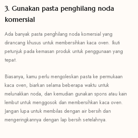
3. Gunakan pasta penghilang noda
komersial
Ada banyak pasta penghilang noda komersial yang
dirancang khusus untuk membersihkan kaca oven. Ikuti
petunjuk pada kemasan produk untuk penggunaan yang
tepat.
Biasanya, kamu perlu mengoleskan pasta ke permukaan
kaca oven, biarkan selama beberapa waktu untuk
melunakkan noda, dan kemudian gunakan spons atau kain
lembut untuk menggosok dan membersihkan kaca oven.
Jangan lupa untuk membilas dengan air bersih dan
mengeringkannya dengan lap bersih setelahnya.