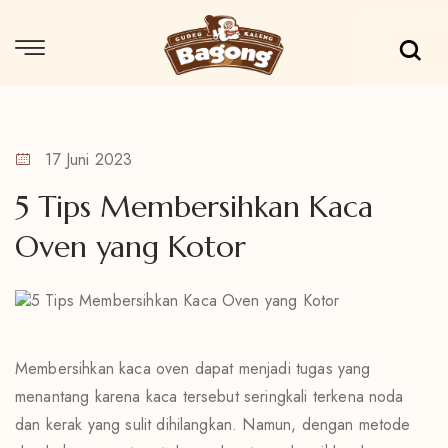
17 Juni 2023
5 Tips Membersihkan Kaca
Oven yang Kotor
Membersihkan kaca oven dapat menjadi tugas yang
menantang karena kaca tersebut seringkali terkena noda
dan kerak yang sulit dihilangkan. Namun, dengan metode